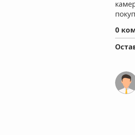
камер
поку
0
ком
Оста