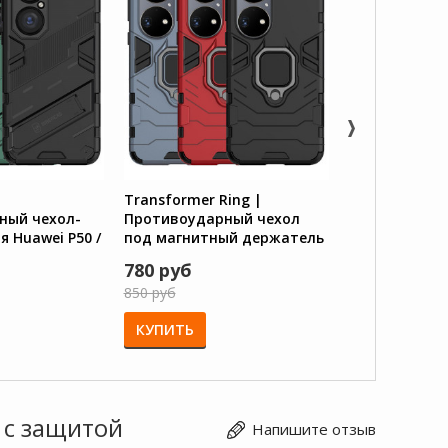
Transformer Ring |
Nillkin Qin |
ный чехол-
Противоударный чехол
из Premium э
 Huawei P50 /
под магнитный держатель
Huawei P50 / 
ой камеры
для Huawei P50 / P50E
780 руб
1450 руб
850 руб
КУПИТЬ
КУПИТЬ
 с защитой
Напишите отзыв