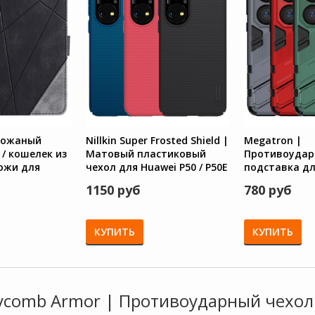
 Кожаный
Nillkin Super Frosted Shield |
Megatron |
/ кошелек из
Матовый пластиковый
Противоудар
ожи для
чехол для Huawei P50 / P50E
подставка для
50E
P50E с защит
1150 руб
780 руб
КУПИТЬ
КУПИТЬ
ycomb Armor | Противоударный чехол