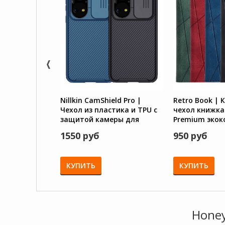
Nillkin CamShield Pro |
Retro Book |
Чехол из пластика и TPU с
чехол книжка 
защитой камеры для
Premium экок
Huawei P50 / P50E
Huawei P50 / P
1550 руб
950 руб
КУПИТЬ
КУПИТЬ
Hone