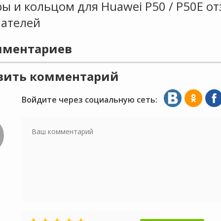
ы и кольцом для Huawei P50 / P50E о
пателей
ментариев
вить комментарий
Войдите через социальную сеть: