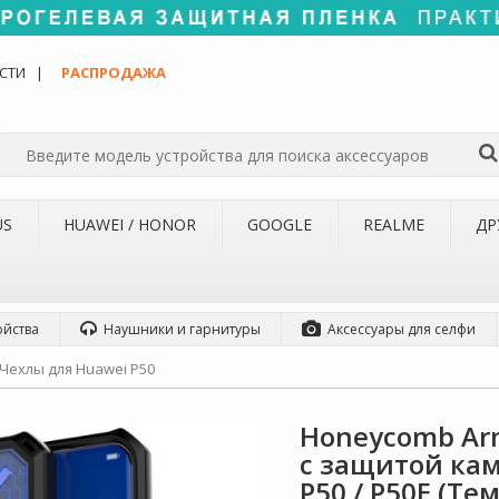
СТИ
РАСПРОДАЖА
US
HUAWEI / HONOR
GOOGLE
REALME
ДР
ойства
Наушники и гарнитуры
Аксессуары для селфи
Чехлы для Huawei P50
Honeycomb Ar
с защитой ка
P50 / P50E (Те