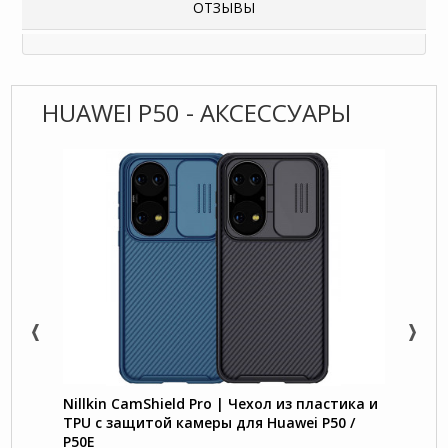
ОТЗЫВЫ
HUAWEI P50 - АКСЕССУАРЫ
Nillkin CamShield Pro | Чехол из пластика и
Retro
TPU с защитой камеры для Huawei P50 /
кошел
P50E
P50 / 