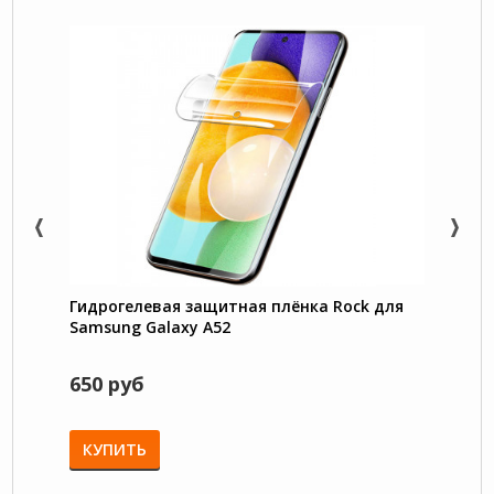
Гидрогелевая защитная плёнка Rock для
Trans
Samsung Galaxy A52
под 
Galax
650 руб
750 
КУПИТЬ
КУП