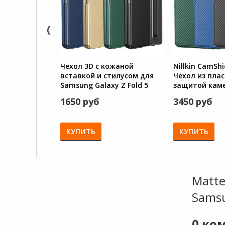
Чехол 3D с кожаной
Nillkin CamShi
вставкой и стилусом для
Чехол из плас
Samsung Galaxy Z Fold 5
защитой кам
Samsung Galax
1650 руб
3450 руб
КУПИТЬ
КУПИТЬ
Matte
Samsu
0
ком