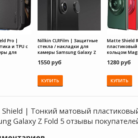
eld Pro |
Nillkin CLRFilm | Защитные
Matte Shield 
тика и TPU с
стекла / накладки для
пластиковый 
еры для
камеры Samsung Galaxy Z
кольцом Mag
y Z Fold 5
Fold 5
Samsung Galax
1550 руб
1280 руб
КУПИТЬ
КУПИТЬ
 Shield | Тонкий матовый пластиковы
ng Galaxy Z Fold 5 отзывы покупателе
ментариев