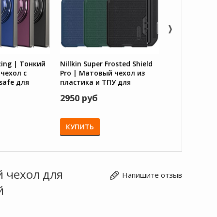
Ring | Тонкий
Nillkin Super Frosted Shield
Nillkin Qin PR
чехол с
Pro | Матовый чехол из
книжка из P
safe для
пластика и ТПУ для
экокожи с з
y Z Fold 5
Samsung Galaxy Z Fold 5
для Samsung 
2950 руб
2350 руб
5
КУПИТЬ
КУПИТЬ
й чехол для
Напишите отзыв
й