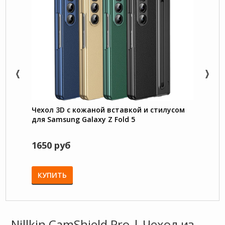
Чехол 3D с кожаной вставкой и стилусом
Matte
для Samsung Galaxy Z Fold 5
пласт
Fold 5
1650 руб
950 
КУПИТЬ
КУП
Nillkin CamShield Pro | Чехол из