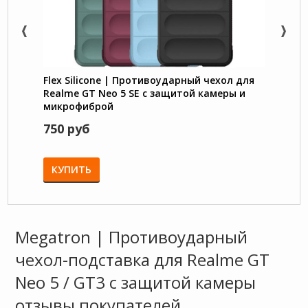
Flex Silicone | Противоударный чехол для
Retro
Realme GT Neo 5 SE с защитой камеры и
кошел
микрофиброй
GT Ne
750 руб
870 
КУПИТЬ
КУП
Megatron | Противоударный
чехол-подставка для Realme GT
Neo 5 / GT3 с защитой камеры
отзывы покупателей