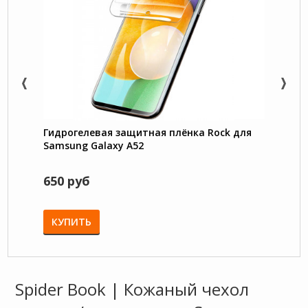
Гидрогелевая защитная плёнка Rock для
Trans
Samsung Galaxy A52
под 
Galax
650 руб
750 
КУПИТЬ
КУП
Spider Book | Кожаный чехол