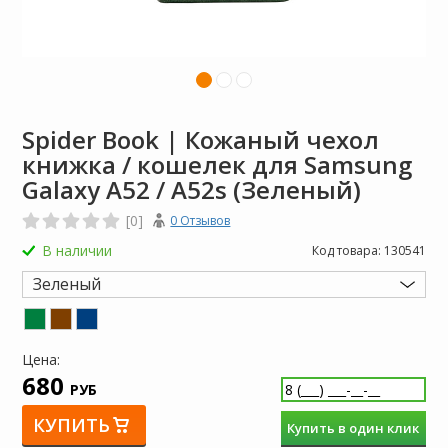
Spider Book | Кожаный чехол
книжка / кошелек для Samsung
Galaxy A52 / A52s (Зеленый)
[0]
0 Отзывов
В наличии
Код товара:
130541
Зеленый
Цена:
680
РУБ
КУПИТЬ
Купить в один клик