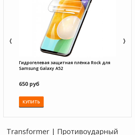
Гидрогелевая защитная плёнка Rock для
Trans
Samsung Galaxy A52
под 
Galax
650 руб
750 
КУПИТЬ
КУП
Transformer | Противоударный