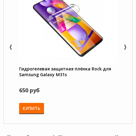
Гидрогелевая защитная плёнка Rock для
King 
Samsung Galaxy M31s
чехол
углов
650 руб
850 
КУПИТЬ
КУП