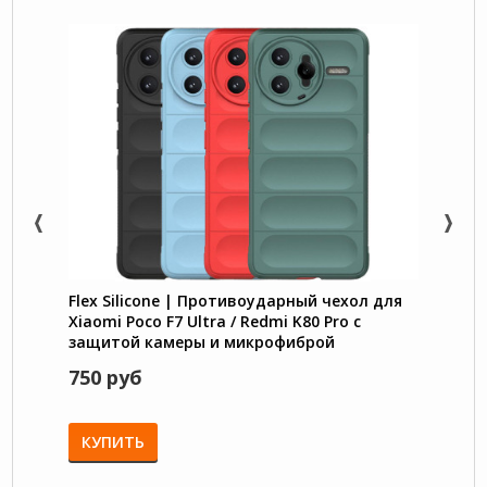
Flex Silicone | Противоударный чехол для
Nillk
Xiaomi Poco F7 Ultra / Redmi K80 Pro с
чехол
защитой камеры и микрофиброй
Ultra 
750 руб
1350
КУПИТЬ
КУП