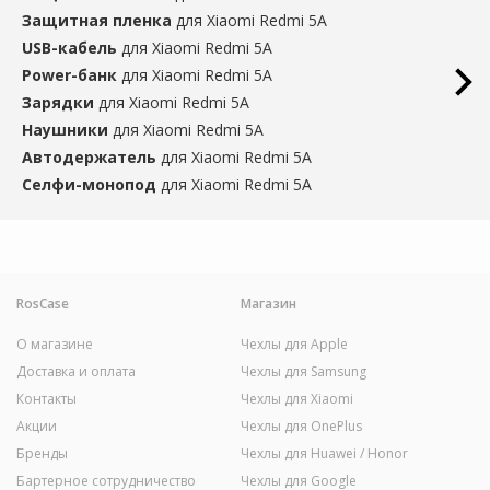
Защитная пленка
для Xiaomi Redmi 5A
USB-кабель
для Xiaomi Redmi 5A
Power-банк
для Xiaomi Redmi 5A
Зарядки
для Xiaomi Redmi 5A
Наушники
для Xiaomi Redmi 5A
Автодержатель
для Xiaomi Redmi 5A
Селфи-монопод
для Xiaomi Redmi 5A
RosCase
Магазин
О магазине
Чехлы для Apple
Доставка и оплата
Чехлы для Samsung
Контакты
Чехлы для Xiaomi
Акции
Чехлы для OnePlus
Бренды
Чехлы для Huawei / Honor
Бартерное сотрудничество
Чехлы для Google